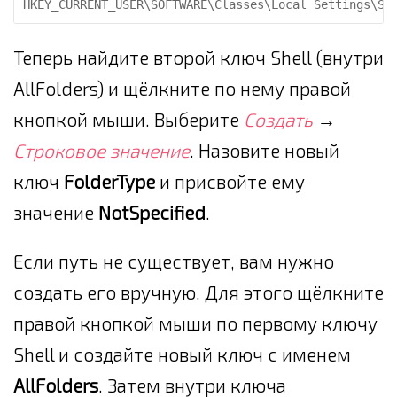
HKEY_CURRENT_USER\SOFTWARE\Classes\Local Settings\So
Теперь найдите второй ключ Shell (внутри
AllFolders) и щёлкните по нему правой
кнопкой мыши. Выберите
Создать
→
Строковое значение
. Назовите новый
ключ
FolderType
и присвойте ему
значение
NotSpecified
.
Если путь не существует, вам нужно
создать его вручную. Для этого щёлкните
правой кнопкой мыши по первому ключу
Shell и создайте новый ключ с именем
AllFolders
. Затем внутри ключа