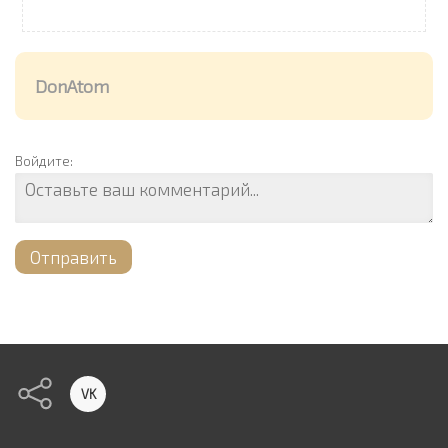
DonAtom
Войдите:
Отправить
VK