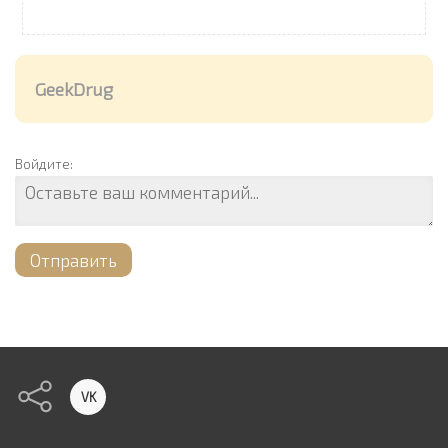
GeekDrug
Войдите:
Отправить
VK