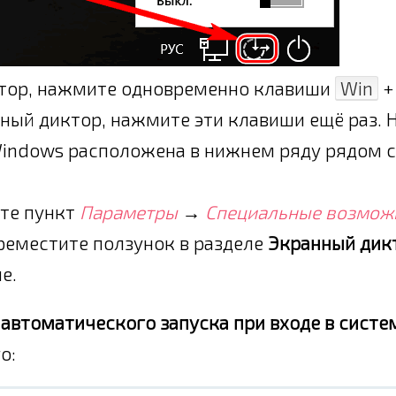
ктор, нажмите одновременно клавиши
Win
+
нный диктор, нажмите эти клавиши ещё раз. 
indows расположена в нижнем ряду рядом с
ите пункт
Параметры
→
Специальные возмож
ереместите ползунок в разделе
Экранный дик
е.
я
автоматического запуска при входе в систе
о: