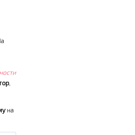
На
ности
тор
,
му
на