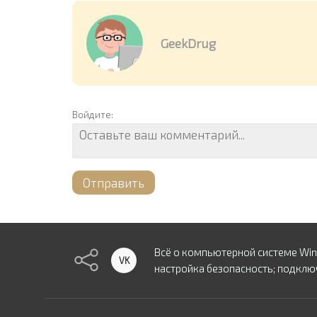
GeekDrug
Войдите:
Отправить
Всё о компьютерной системе Wi
VK
настройка безопасность; подключ